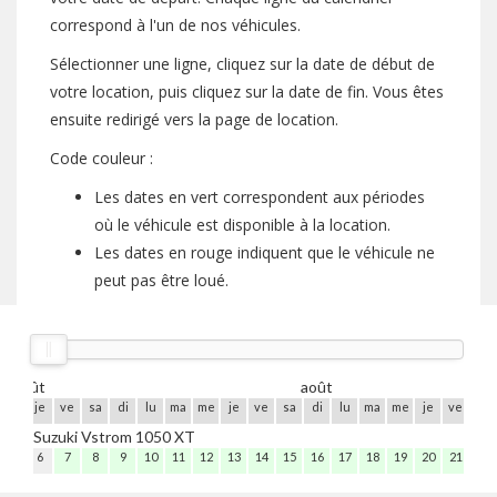
correspond à l'un de nos véhicules.
Sélectionner une ligne, cliquez sur la date de début de
votre location, puis cliquez sur la date de fin. Vous êtes
ensuite redirigé vers la page de location.
Code couleur :
Les dates en vert correspondent aux périodes
où le véhicule est disponible à la location.
Les dates en rouge indiquent que le véhicule ne
peut pas être loué.
août
août
me
je
ve
sa
di
lu
ma
me
je
ve
sa
di
lu
ma
me
je
ve
sa
Suzuki Vstrom 1050 XT
5
6
7
8
9
10
11
12
13
14
15
16
17
18
19
20
21
22