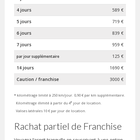
4 jours
589 €
5 jours
719 €
6 jours
839 €
7 jours
959 €
125 €
par jour supplémentaire
14 jours
1690 €
Caution / franchise
3000 €
*
kilométrage limité à 250 km/jour. 0,90 € par km supplémentaire.
e
Kilométrage illimité à partir du 4
jour de location.
Valises latérales 10 € par jour de location.
Rachat partiel de Franchise
Voyagez l'esprit tranquille en souscrivant à une option