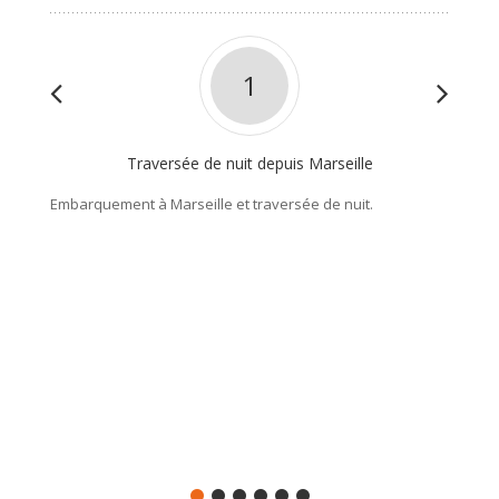
1
Traversée de nuit depuis Marseille
Embarquement à Marseille et traversée de nuit.
Partez 
Bonifac
pittore
entre m
rejoind
golfe d
du Sud,
Enviro
Nuit à A