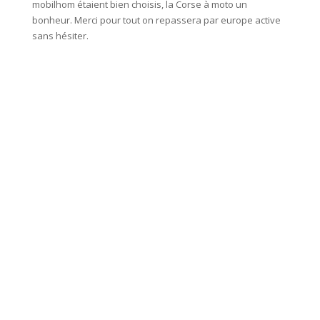
mobilhom étaient bien choisis, la Corse à moto un
camping
bonheur. Merci pour tout on repassera par europe active
sans hésiter.
De bell
plages 
passer 
Un gran
gentille
C'était
recomm