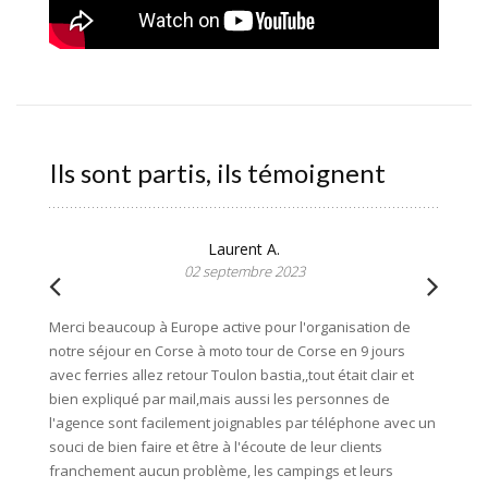
Ils sont partis, ils témoignent
Laurent A.
02 septembre 2023
Merci beaucoup à Europe active pour l'organisation de
Superbe
notre séjour en Corse à moto tour de Corse en 9 jours
moto av
avec ferries allez retour Toulon bastia,,tout était clair et
Anthony
bien expliqué par mail,mais aussi les personnes de
nous ch
l'agence sont facilement joignables par téléphone avec un
endroit
souci de bien faire et être à l'écoute de leur clients
franchement aucun problème, les campings et leurs
Les log