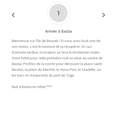
1
Arrivée à Bastia
Bienvenue sur l'île de Beauté ! Si vous avez loué une de
Vous re
nos motos, c'est le moment de la récupérer. En cas
route q
d'arrivée tardive, la location se fera le lendemain matin.
village
Votre hôtel pour cette première nuit se situe au centre de
criques
Bastia. Profitez de la soirée pour découvrir la place Saint-
belles 
Nicolas, la place du Marché, le Vieux Port, la Citadelle, ou
rêve se
les bars et restaurants du port de Toga.
montées
Retour 
Nuit à Bastia en hôtel ***
célèbre
du vin 
Enviro
Nuit à 